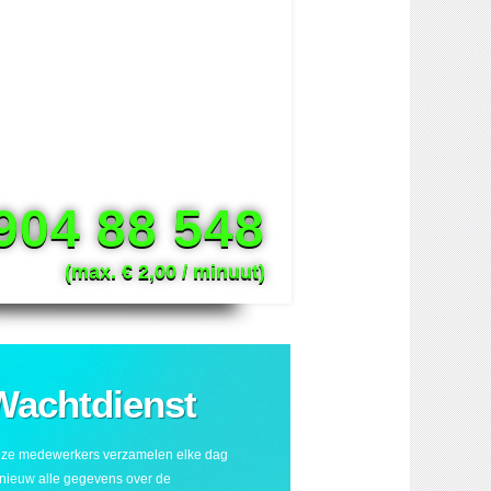
904 88 548
(max. € 2,00 / minuut)
Wachtdienst
ze medewerkers verzamelen elke dag
nieuw alle gegevens over de