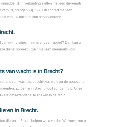
 onmiddellijk in verbinding stellen met een dierenarts.
verblijft, brengen wij u 24/7 in contact met een
dheid van uw huisdier kan beantwoorden.
Brecht.
 van uw huisdier, maar is er geen spoed? Dan kan u
deze dienst spreekt u 24/7 met een dierenarts voor
ts van wacht is in Brecht?
erenarts van wacht is, beschikken we over de gegevens
meenten. Zo bent u in Brecht nooit zonder hulp. Onze
tware om razendsnel te zoeken in de regio.
eren in Brecht.
en dieren in Brecht helpen we u verder. We verwijzen u