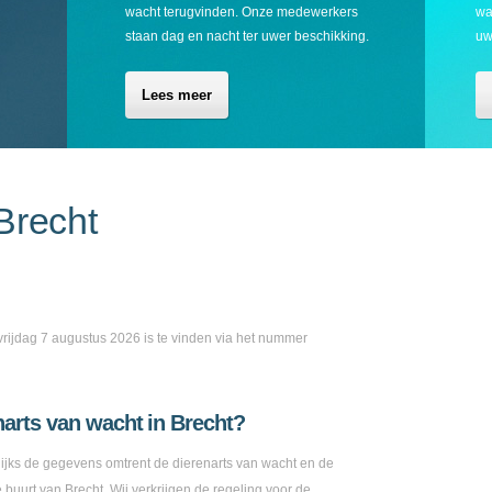
wacht terugvinden. Onze medewerkers
wa
staan dag en nacht ter uwer beschikking.
uw
Lees meer
 Brecht
vrijdag 7 augustus 2026 is te vinden via het nummer
narts van wacht in Brecht?
ks de gegevens omtrent de dierenarts van wacht en de
 buurt van Brecht. Wij verkrijgen de regeling voor de