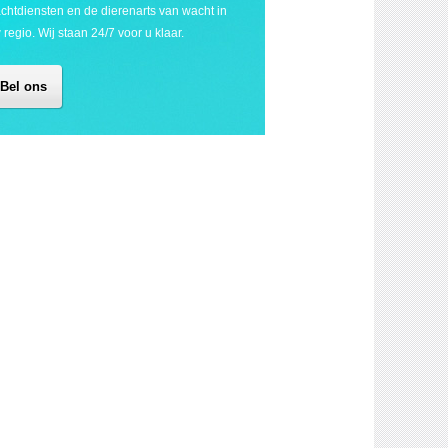
chtdiensten en de dierenarts van wacht in
 regio. Wij staan 24/7 voor u klaar.
Bel ons