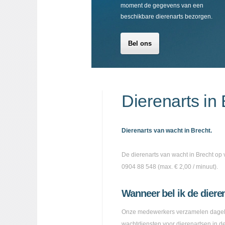
moment de gegevens van een
beschikbare dierenarts bezorgen.
Bel ons
Dierenarts in
Dierenarts van wacht in Brecht.
De dierenarts van wacht in Brecht op 
0904 88 548 (max. € 2,00 / minuut).
Wanneer bel ik de diere
Onze medewerkers verzamelen dagelij
wachtdiensten voor dierenartsen in de