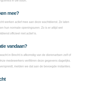
ngcentra in uw buurt.
rken mee?
echt werken actief mee aan deze wachtdienst. Ze laten
en hun normale openingsuren. Zo is er altijd wel
enst officieel niet actief is.
atie vandaan?
 wacht in Brecht is afkomstig van de dierenartsen zelf of
 Onze medewerkers verifiëren deze gegevens dagelijks.
e verspreidt, melden we dat aan de bevoegde instanties.
cht