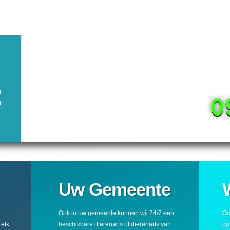
T
0
.
Uw Gemeente
Ook in uw gemeente kunnen wij 24/7 een
On
 elk
beschikbare dierenarts of dierenarts van
op